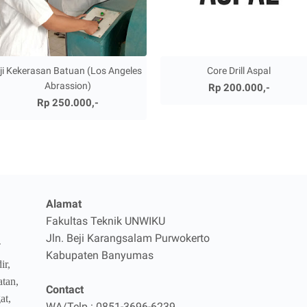
ji Kekerasan Batuan (Los Angeles
Core Drill Aspal
Abrassion)
Rp 200.000,-
Rp 250.000,-
Alamat
Fakultas Teknik UNWIKU
Jln. Beji Karangsalam Purwokerto
T
Kabupaten Banyumas
ir,
atan,
Contact
at,
WA/Telp : 0851-3696-6239